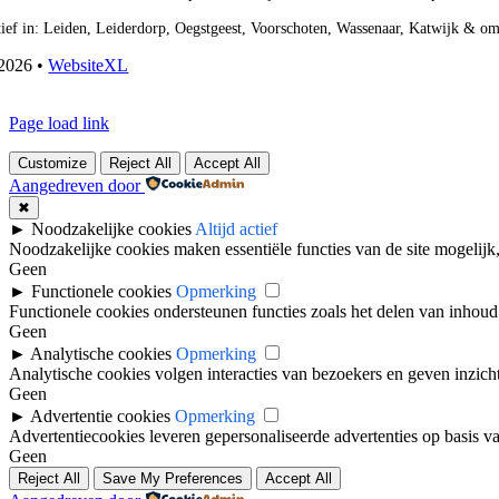
ief in: Leiden, Leiderdorp, Oegstgeest, Voorschoten, Wassenaar, Katwijk & o
2026 •
WebsiteXL
Page load link
Customize
Reject All
Accept All
Aangedreven door
✖
►
Noodzakelijke cookies
Altijd actief
Noodzakelijke cookies maken essentiële functies van de site mogelijk
Geen
►
Functionele cookies
Opmerking
Functionele cookies ondersteunen functies zoals het delen van inhou
Geen
►
Analytische cookies
Opmerking
Analytische cookies volgen interacties van bezoekers en geven inzicht
Geen
►
Advertentie cookies
Opmerking
Advertentiecookies leveren gepersonaliseerde advertenties op basis va
Geen
Reject All
Save My Preferences
Accept All