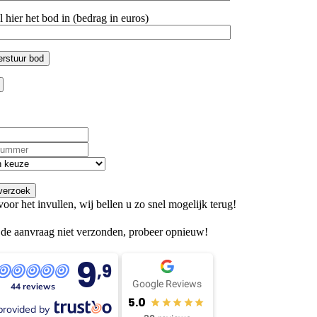
l hier het bod in (bedrag in euros)
Vul
verzoek
oor het invullen, wij bellen u zo snel mogelijk terug!
 de aanvraag niet verzonden, probeer opnieuw!
9
,9
Google Reviews
44 reviews
5.0
provided by