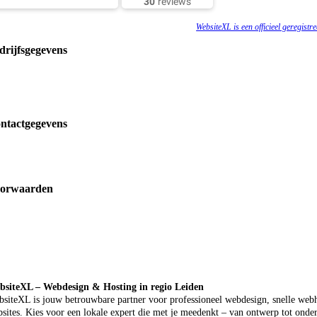
30
reviews
WebsiteXL is een officieel geregist
drijfsgegevens
ntactgegevens
orwaarden
bsiteXL – Webdesign & Hosting in regio Leiden
siteXL is jouw betrouwbare partner voor professioneel webdesign, snelle webh
sites. Kies voor een lokale expert die met je meedenkt – van ontwerp tot onde