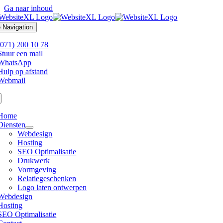
Ga naar inhoud
 Navigation
(071) 200 10 78
Stuur een mail
WhatsApp
Hulp op afstand
Webmail
Home
Diensten
Webdesign
Hosting
SEO Optimalisatie
Drukwerk
Vormgeving
Relatiegeschenken
Logo laten ontwerpen
Webdesign
Hosting
SEO Optimalisatie