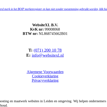
reerd merk in het BOIP merkenregister en kan niet zonder toestemming gebruikt worden, klik hie
WebsiteXL B.V.
KvK nr:
99008068
BTW nr:
NL868745662B01
T:
(071) 200 10 78
E:
info@websitexl.nl
Algemene Voorwaarden
Cookieverklaring
Privacyverklaring
osting en maatwerk websites in Leiden en omgeving. Wij helpen ondernemers en
rhoud.